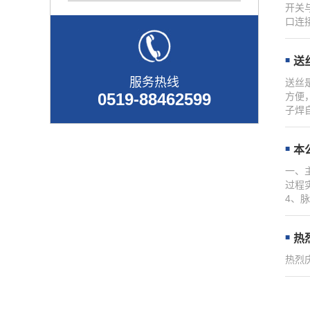
开关
口连
送
服务热线
送丝
0519-88462599
方便
子焊
本
一、
过程
4、
热
热烈