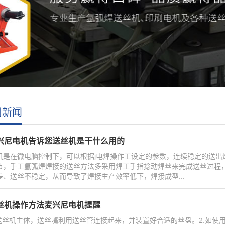
司新闻
兴尼电机告诉您送丝机是干什么用的
机是在微电脑控制下，可以根据j电焊操作工设定的参数，连续稳定的送出
节，手工氩弧焊焊接的送丝方法多采用焊工手指捻动焊丝来完成送丝过程
差、送丝不稳定，从而导致了焊接生产效率低下，焊接成型...
丝机操作方法麦兴尼电机提醒
将送丝机主体，送丝嘴利用送丝管连接起来，并装置好合适的丝盘。2.如使用