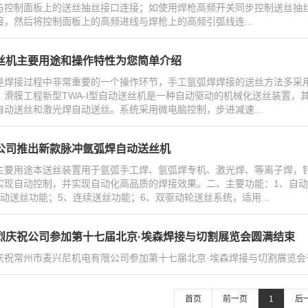
与控制面板上的送丝抽丝接口连接；如使用焊枪高频开关同步控制送丝抽
接，然后将控制面板上的高频进线与焊枪上的高频引弧线连...
丝机主要用途和操作特性为您简单介绍
是焊接过程中非常重要的一个操作环节，手工氩弧焊焊接的送丝方法多采
，滑膜工程新型TWA-I型自动送丝机是一种自动驱动的机械化送丝装置
自动送丝和激光焊自动送丝。系统采用微电脑控制，步进减速...
公司推出新款脉冲氩弧焊自动送丝机
主要用途本送丝装置用于氩弧手工焊、氩弧焊专机、激光焊、等离子焊，钎
实现自动控制，并实现自动化高品质的焊接效果。二、主要功能：1、自动
脉动送丝功能；5、连续送丝功能；6、双驱动轮送丝系统，适用...
烈庆祝公司参加第十七届北京·埃森焊接与切割展览会圆满结束
庆祝常州市麦兴尼机电有限公司参加第十七届北京·埃森焊接与切割展览会于6月
首页
前一页
1
后